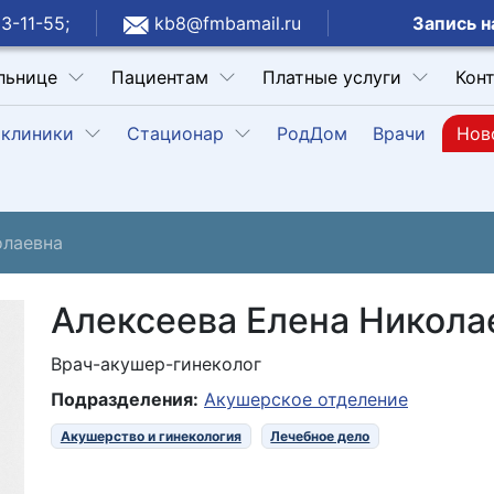
Запись н
3-11-55;
kb8@fmbamail.ru
льнице
Пациентам
Платные услуги
Кон
клиники
Стационар
РодДом
Врачи
Нов
олаевна
Алексеева Елена Никола
Врач-акушер-гинеколог
Подразделения:
Акушерское отделение
Акушерство и гинекология
Лечебное дело