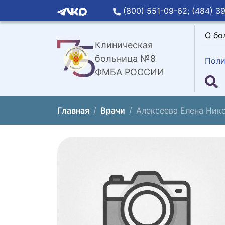
(800) 551-09-62;
(484) 39
О бо
Клиническая
больница №8
Поли
ФМБА РОССИИ
Главная
Врачи
Алексеева Елена Ник