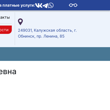
а платные услуги:
такты
ости
249031, Калужская область, г.
Обнинск, пр. Ленина, 85
евна