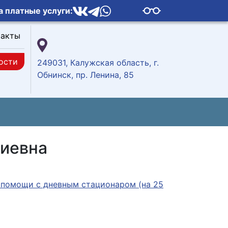
а платные услуги:
такты
ости
249031, Калужская область, г.
Обнинск, пр. Ленина, 85
гиевна
 помощи с дневным стационаром (на 25