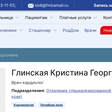
Запись н
3-11-55;
kb8@fmbamail.ru
льнице
Пациентам
Платные услуги
Кон
клиники
Стационар
РодДом
Врачи
Нов
еоргиевна
Глинская Кристина Геор
Врач-кардиолог
Подразделения:
Отделение специализированной
коек)
Кардиология
Лечебное дело