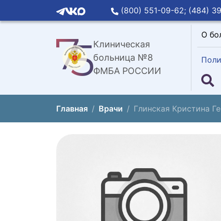
(800) 551-09-62;
(484) 39
О бо
Клиническая
больница №8
Поли
ФМБА РОССИИ
Главная
Врачи
Глинская Кристина Г