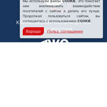
Мы используем файлы
COOKIE
. Это помогает
нам анализировать взаимодействие
посетителей с сайтом и делать его лучше.
Продолжая пользоваться сайтом, вы
соглашаетесь с использованием
COOKIE
.
КЛИНИЧЕСКАЯ БОЛЬНИЦА №8
ФМБА РОССИИ
Хорошо
Польз. соглашение
Нашли ошибку?
249031, Калужская область,
г. Обнинск, пр. Ленина, 85
Политика конфиденциальности
Правила обработки персональных данных