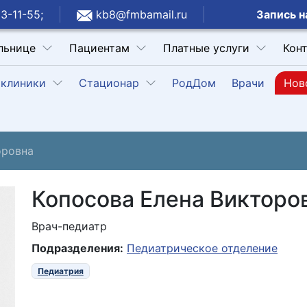
Запись н
3-11-55;
kb8@fmbamail.ru
льнице
Пациентам
Платные услуги
Кон
клиники
Стационар
РодДом
Врачи
Нов
оровна
Копосова Елена Викторо
Врач-педиатр
Подразделения:
Педиатрическое отделение
Педиатрия