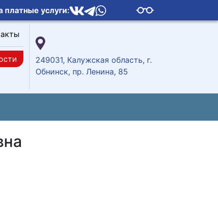
а платные услуги:
такты
ости
249031, Калужская область, г.
Обнинск, пр. Ленина, 85
вна