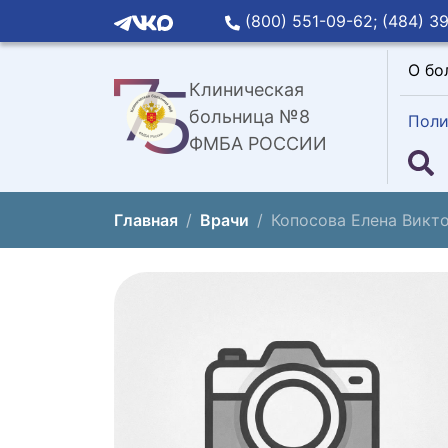
(800) 551-09-62;
(484) 39
О бо
Клиническая
больница №8
Поли
ФМБА РОССИИ
Главная
Врачи
Копосова Елена Викт