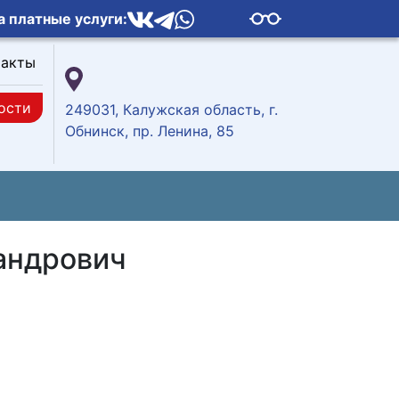
а платные услуги:
такты
ости
249031, Калужская область, г.
Обнинск, пр. Ленина, 85
андрович