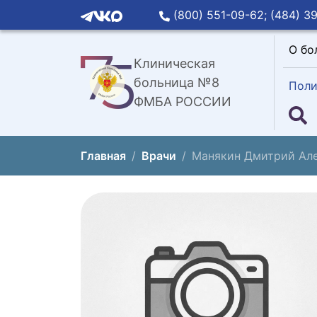
(800) 551-09-62;
(484) 39
О бо
Клиническая
больница №8
Поли
ФМБА РОССИИ
Главная
Врачи
Манякин Дмитрий Ал