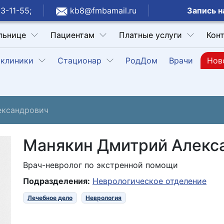
Запись н
3-11-55;
kb8@fmbamail.ru
льнице
Пациентам
Платные услуги
Кон
клиники
Стационар
РодДом
Врачи
Нов
ександрович
Манякин Дмитрий Алекс
Врач-невролог по экстренной помощи
Подразделения:
Неврологическое отделение
Лечебное дело
Неврология