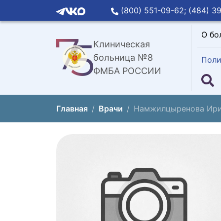
(800) 551-09-62;
(484) 39
О бо
Клиническая
больница №8
Поли
ФМБА РОССИИ
Главная
Врачи
Намжилцыренова Ири