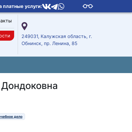
а платные услуги:
такты
ости
249031, Калужская область, г.
Обнинск, пр. Ленина, 85
 Дондоковна
чебное дело