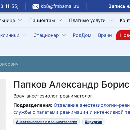
Запись н
3-11-55;
kb8@fmbamail.ru
льнице
Пациентам
Платные услуги
Кон
клиники
Стационар
РодДом
Врачи
Нов
рисович
Папков Александр Борис
Врач-анестезиолог-реаниматолог
Подразделения:
Отделение анестезиологии-реа
службы с палатами реанимации и интенсивной т
Анестезиология и реаниматология
Хирургия