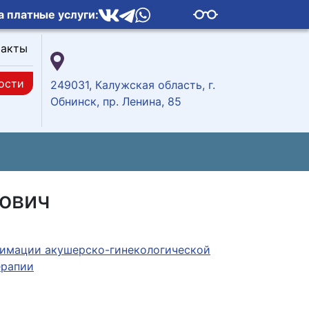
а платные услуги:
такты
ости
249031, Калужская область, г.
Обнинск, пр. Ленина, 85
ович
нимации акушерско-гинекологической
ерапии