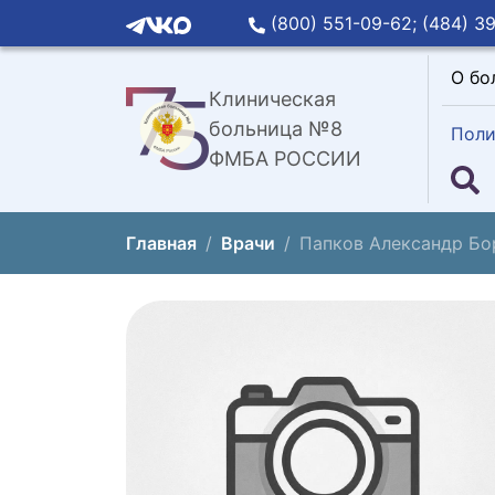
(800) 551-09-62;
(484) 39
О бо
Клиническая
больница №8
Поли
ФМБА РОССИИ
Главная
Врачи
Папков Александр Бо