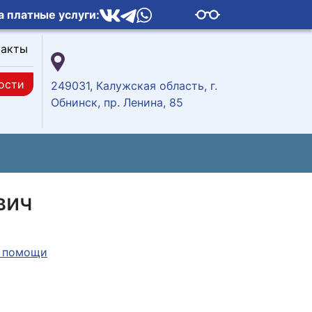
а платные услуги:
такты
ости
249031, Калужская область, г.
Обнинск, пр. Ленина, 85
вич
й помощи