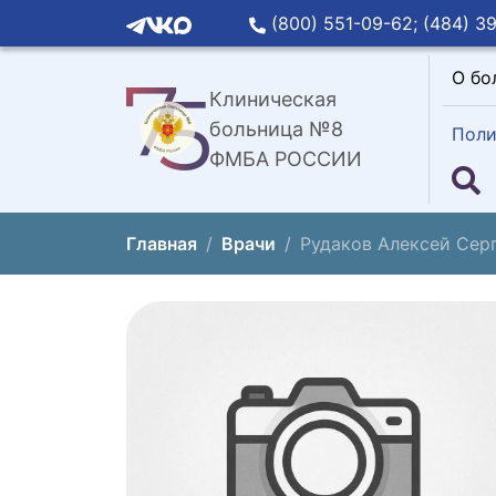
(800) 551-09-62;
(484) 39
О бо
Клиническая
больница №8
Поли
ФМБА РОССИИ
Главная
Врачи
Рудаков Алексей Сер