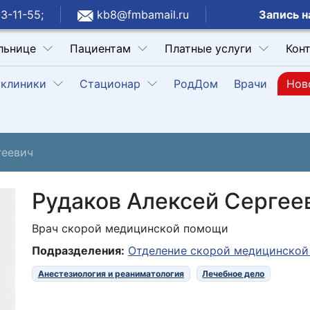
Запись н
3-11-55;
kb8@fmbamail.ru
льнице
Пациентам
Платные услуги
Кон
клиники
Стационар
РодДом
Врачи
Нов
геевич
Рудаков Алексей Сергее
Врач скорой медицинской помощи
Подразделения:
Отделение скорой медицинско
Анестезиология и реаниматология
Лечебное дело