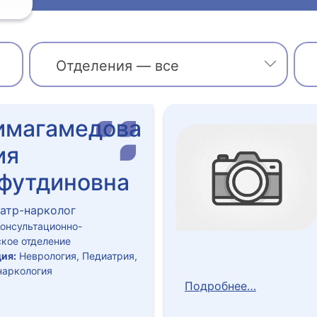
Отделения — все
имагамедова
ия
футдиновна
атр-нарколог
онсультационно-
кое отделение
ия:
Неврология, Педиатрия,
наркология
Подробнее…