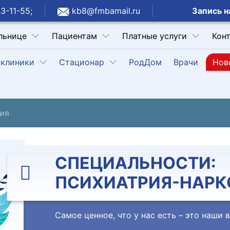
Запись н
3-11-55;
kb8@fmbamail.ru
льнице
Пациентам
Платные услуги
Кон
клиники
Стационар
РодДом
Врачи
Нов
ия
СПЕЦИАЛЬНОСТИ:
ПСИХИАТРИЯ-НАРК
Самое ценное, что у нас есть – это наши 