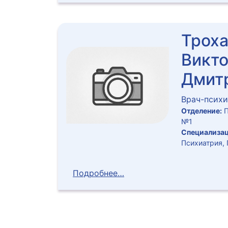
Трох
Викт
Дмит
Врач-психи
Отделение:
П
№1
Специализац
Психиатрия,
Подробнее…