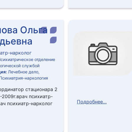
ова Ольга
дьевна
атр-нарколог
сихиатрическое отделение
логической службой
ия:
Лечебное дело,
 Психиатрия-наркология
 ординатор стационара 2
.-2009г.врач психиатр-
Подробнее…
рач психиатр-нарколог