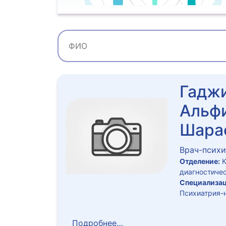
Гадж
Альф
Шара
Врач-психи
Отделение:
К
диагностичес
Специализац
Психиатрия-
Подробнее…