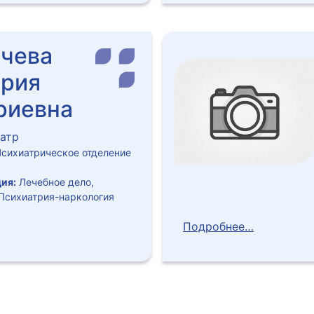
ачева
ория
риевна
атр
сихиатрическое отделение
ия:
Лечебное дело,
 Психиатрия-наркология
Подробнее…