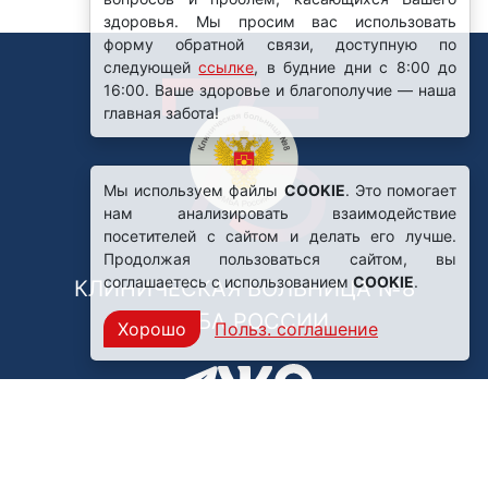
здоровья. Мы просим вас использовать
форму обратной связи, доступную по
следующей
ссылке
, в будние дни с 8:00 до
16:00. Ваше здоровье и благополучие — наша
главная забота!
Мы используем файлы
COOKIE
. Это помогает
нам анализировать взаимодействие
посетителей с сайтом и делать его лучше.
Продолжая пользоваться сайтом, вы
соглашаетесь с использованием
COOKIE
.
КЛИНИЧЕСКАЯ БОЛЬНИЦА №8
ФМБА РОССИИ
Хорошо
Польз. соглашение
Нашли ошибку?
249031, Калужская область,