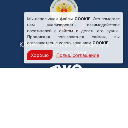
Мы используем файлы
COOKIE
. Это помогает
нам анализировать взаимодействие
посетителей с сайтом и делать его лучше.
Продолжая пользоваться сайтом, вы
соглашаетесь с использованием
COOKIE
.
КЛИНИЧЕСКАЯ БОЛЬНИЦА №8
ФМБА РОССИИ
Хорошо
Польз. соглашение
Нашли ошибку?
249031, Калужская область,
г. Обнинск, пр. Ленина, 85
Политика конфиденциальности