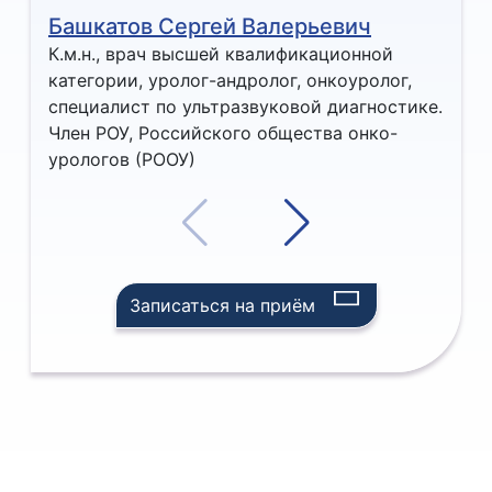
Башкатов Сергей Валерьевич
Попо
Башкатов Сергей Валерьевич
Поп
К.м.н., врач высшей квалификационной
Врач
категории, уролог-андролог, онкоуролог,
уроло
специалист по ультразвуковой диагностике.
по ул
Член РОУ, Российского общества онко-
РООУ
урологов (РООУ)
Записаться на приём