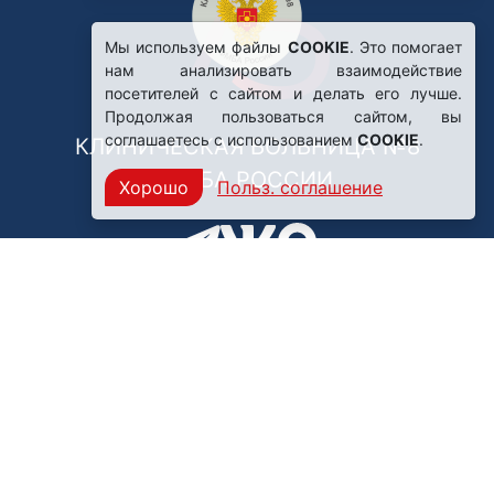
Мы используем файлы
COOKIE
. Это помогает
нам анализировать взаимодействие
посетителей с сайтом и делать его лучше.
Продолжая пользоваться сайтом, вы
соглашаетесь с использованием
COOKIE
.
КЛИНИЧЕСКАЯ БОЛЬНИЦА №8
ФМБА РОССИИ
Хорошо
Польз. соглашение
Нашли ошибку?
249031, Калужская область,
г. Обнинск, пр. Ленина, 85
Политика конфиденциальности
Правила обработки персональных данных