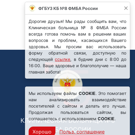
ФГБУЗ КБ №8 ФМБА России
Дорогие друзья! Мы рады сообщить вам, что
Клиническая больница № 8 ФМБА России
всегда готова помочь вам в решении ваших
вопросов и проблем, касающихся Вашего
здоровья. Мы просим вас использовать
форму обратной связи, доступную по
следующей
ссылке
, в будние дни с 8:00 до
16:00. Ваше здоровье и благополучие — наша
главная забота!
Мы используем файлы
COOKIE
. Это помогает
нам анализировать взаимодействие
посетителей с сайтом и делать его лучше.
Продолжая пользоваться сайтом, вы
соглашаетесь с использованием
COOKIE
.
КЛИНИЧЕСКАЯ БОЛЬНИЦА №8
ФМБА РОССИИ
Хорошо
Польз. соглашение