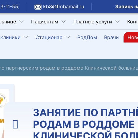
Запись н
3-11-55;
kb8@fmbamail.ru
льнице
Пациентам
Платные услуги
Кон
клиники
Стационар
РодДом
Врачи
Нов
 по партнёрским родам в роддоме Клинической больн
ЗАНЯТИЕ ПО ПАРТ
РОДАМ В РОДДОМЕ
КЛИНИЧЕСКОЙ БОЛ