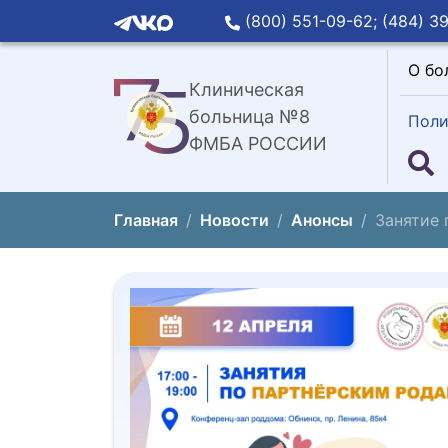
(800) 551-09-62;
(484) 39
О бо
Клиническая
больница №8
Поли
ФМБА РОССИИ
Главная
Новости
Анонсы
Занятие