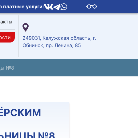
а платные услуги:
такты
ости
249031, Калужская область, г.
Обнинск, пр. Ленина, 85
ицы №8
НЁРСКИМ
ЬНИЦЫ №8