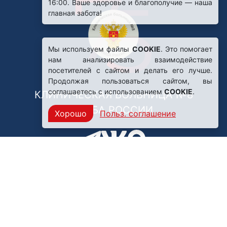
16:00. Ваше здоровье и благополучие — наша
главная забота!
Мы используем файлы
COOKIE
. Это помогает
нам анализировать взаимодействие
посетителей с сайтом и делать его лучше.
Продолжая пользоваться сайтом, вы
соглашаетесь с использованием
COOKIE
.
КЛИНИЧЕСКАЯ БОЛЬНИЦА №8
ФМБА РОССИИ
Хорошо
Польз. соглашение
Нашли ошибку?
249031, Калужская область,
г. Обнинск, пр. Ленина, 85