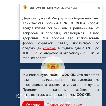
ФГБУЗ КБ №8 ФМБА России
Дорогие друзья! Мы рады сообщить вам, что
Клиническая больница № 8 ФМБА России
всегда готова помочь вам в решении ваших
вопросов и проблем, касающихся Вашего
здоровья. Мы просим вас использовать
форму обратной связи, доступную по
следующей
ссылке
, в будние дни с 8:00 до
16:00. Ваше здоровье и благополучие — наша
главная забота!
Мы используем файлы
COOKIE
. Это помогает
нам анализировать взаимодействие
посетителей с сайтом и делать его лучше.
Продолжая пользоваться сайтом, вы
соглашаетесь с использованием
COOKIE
.
КЛИНИЧЕСКАЯ БОЛЬНИЦА №8
ФМБА РОССИИ
Хорошо
Польз. соглашение