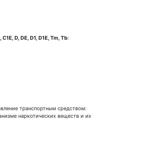
, C1E, D, DE, D1, D1E, Tm, Tb
:
авление транспортным средством:
анизме наркотических веществ и их