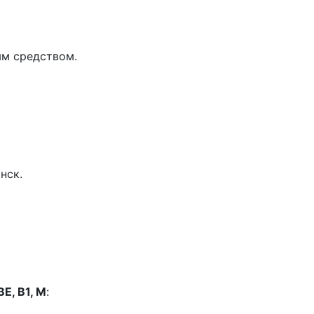
ым средством.
нск.
 BE, B1, M
: