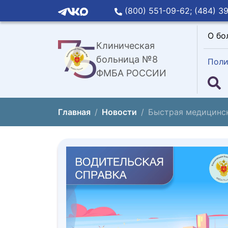
(800) 551-09-62;
(484) 39
О бо
Клиническая
больница №8
Поли
ФМБА РОССИИ
Главная
Новости
Быстрая медицинск