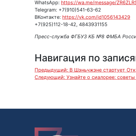
WhatsApp:
https://wa.me/message/ZR6ZL
Telegram: +7(910)541-63-62
ВКонтакте:
https://vk.com/id1056143429
+7(925)112-18-42, 4843931155
Пресс-служба ФГБУЗ КБ №8 ФМБА Росс
Навигация по запис
Предыдущий:
В Шэньчжэне стартует Отк
Следующий:
Узнайте о сиалорее: советы