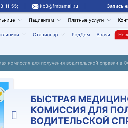
Запись н
3-11-55;
kb8@fmbamail.ru
льнице
Пациентам
Платные услуги
Кон
клиники
Стационар
РодДом
Врачи
Нов
ая комиссия для получения водительской справки в О
БЫСТРАЯ МЕДИЦИН
КОМИССИЯ ДЛЯ ПО
ВОДИТЕЛЬСКОЙ СПР