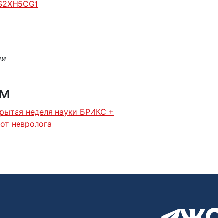
RS2XH5CG1
ии
ям
рытая неделя науки БРИКС +
 от невролога