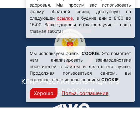
Мы используем файлы
COOKIE
. Это помогает
нам анализировать взаимодействие
посетителей с сайтом и делать его лучше.
Продолжая пользоваться сайтом, вы
соглашаетесь с использованием
COOKIE
.
КЛИНИЧЕСКАЯ БОЛЬНИЦА №8
ФМБА РОССИИ
Хорошо
Польз. соглашение
Нашли ошибку?
249031, Калужская область,