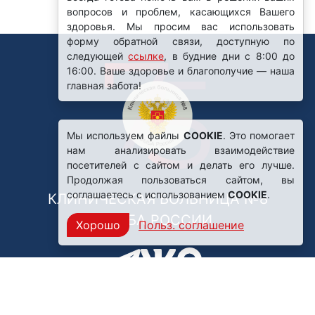
вопросов и проблем, касающихся Вашего
здоровья. Мы просим вас использовать
форму обратной связи, доступную по
следующей
ссылке
, в будние дни с 8:00 до
16:00. Ваше здоровье и благополучие — наша
главная забота!
Мы используем файлы
COOKIE
. Это помогает
нам анализировать взаимодействие
посетителей с сайтом и делать его лучше.
Продолжая пользоваться сайтом, вы
соглашаетесь с использованием
COOKIE
.
КЛИНИЧЕСКАЯ БОЛЬНИЦА №8
ФМБА РОССИИ
Хорошо
Польз. соглашение
Нашли ошибку?