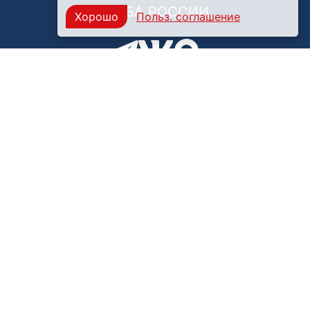
ФМБА РОССИИ
Хорошо
Польз. соглашение
Нашли ошибку?
249031, Калужская область,
г. Обнинск, пр. Ленина, 85
Политика конфиденциальности
Правила обработки персональных данных
© ФГБУЗ Клиническая больница №8 ФМБА России,
2009-2026