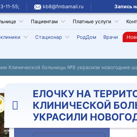
Запись н
3-11-55;
kb8@fmbamail.ru
льнице
Пациентам
Платные услуги
Кон
клиники
Стационар
РодДом
Врачи
Нов
рии Клинической больницы №8 украсили новогодние ш
ЕЛОЧКУ НА ТЕРРИТ
КЛИНИЧЕСКОЙ БОЛ
УКРАСИЛИ НОВОГО