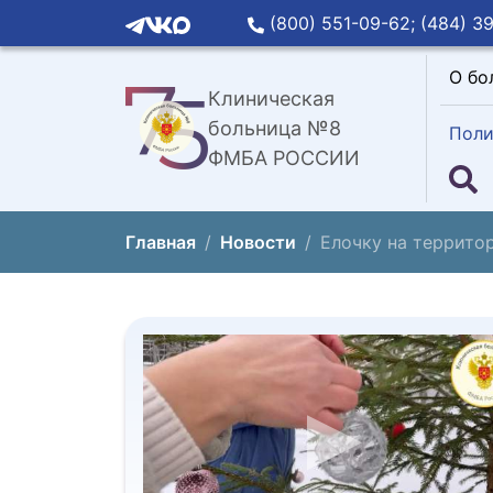
(800) 551-09-62;
(484) 39
О бо
Клиническая
больница №8
Поли
ФМБА РОССИИ
Главная
Новости
Елочку на террито