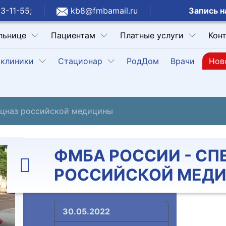
Запись н
3-11-55;
kb8@fmbamail.ru
льнице
Пациентам
Платные услуги
Кон
клиники
Стационар
РодДом
Врачи
Нов
ецназ российской медицины
ФМБА РОССИИ - СП
РОССИЙСКОЙ МЕД
30.05.2022