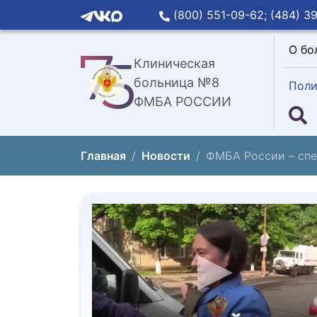
(800) 551-09-62;
(484) 39
О бо
Клиническая
больница №8
Поли
ФМБА РОССИИ
Главная
Новости
ФМБА России – сп