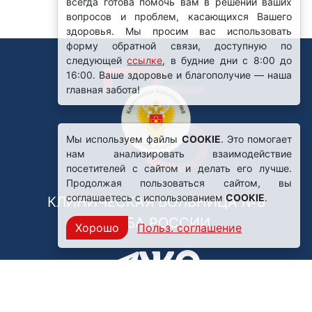
Мы используем файлы
COOKIE
. Это помогает
нам анализировать взаимодействие
посетителей с сайтом и делать его лучше.
Продолжая пользоваться сайтом, вы
соглашаетесь с использованием
COOKIE
.
КЛИНИЧЕСКАЯ БОЛЬНИЦА №8
ФМБА РОССИИ
Хорошо
Польз. соглашение
Нашли ошибку?