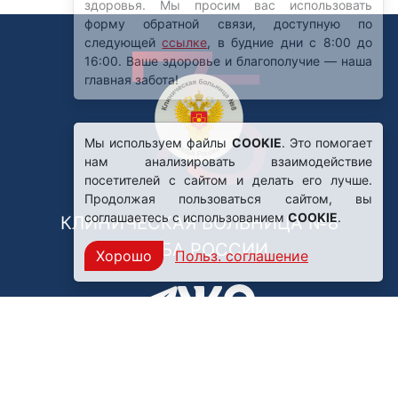
Мы используем файлы
COOKIE
. Это помогает
нам анализировать взаимодействие
посетителей с сайтом и делать его лучше.
Продолжая пользоваться сайтом, вы
соглашаетесь с использованием
COOKIE
.
КЛИНИЧЕСКАЯ БОЛЬНИЦА №8
ФМБА РОССИИ
Хорошо
Польз. соглашение
Нашли ошибку?
249031, Калужская область,