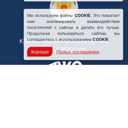
Мы используем файлы
COOKIE
. Это помогает
нам анализировать взаимодействие
посетителей с сайтом и делать его лучше.
Продолжая пользоваться сайтом, вы
соглашаетесь с использованием
COOKIE
.
КЛИНИЧЕСКАЯ БОЛЬНИЦА №8
ФМБА РОССИИ
Хорошо
Польз. соглашение
Нашли ошибку?
249031, Калужская область,
г. Обнинск, пр. Ленина, 85
Политика конфиденциальности