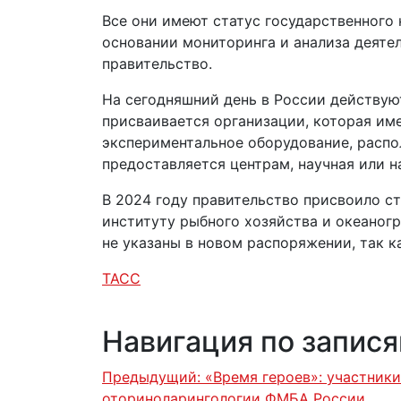
Все они имеют статус государственного 
основании мониторинга и анализа деяте
правительство.
На сегодняшний день в России действуют
присваивается организации, которая име
экспериментальное оборудование, расп
предоставляется центрам, научная или 
В 2024 году правительство присвоило с
институту рыбного хозяйства и океаног
не указаны в новом распоряжении, так к
ТАСС
Навигация по запис
Предыдущий:
«Время героев»: участник
оториноларингологии ФМБА России