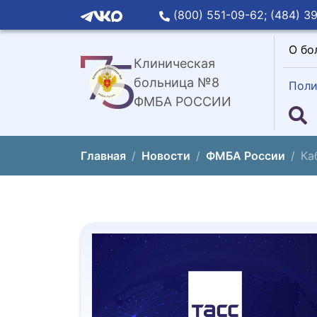
(800) 551-09-62;
(484) 39
О бо
Клиническая
больница №8
Поли
ФМБА РОССИИ
Главная
Новости
ФМБА России
Ка