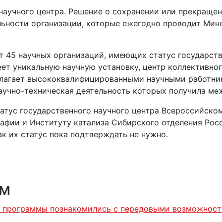
научного центра. Решение о сохранении или прекращен
льности организации, которые ежегодно проводит Мин
 45 научных организаций, имеющих статус государстве
ет уникальную научную установку, центр коллективног
олагает высококвалифицированными научными работник
научно-техническая деятельность которых получила ме
татус государственного научного центра Всероссийско
рафии и Институту катализа Сибирского отделения Рос
ак их статус пока подтверждать не нужно.
ям
и программы познакомились с передовыми возможност