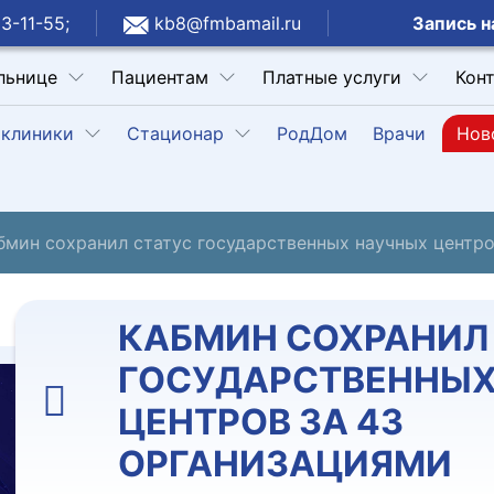
Запись н
3-11-55;
kb8@fmbamail.ru
льнице
Пациентам
Платные услуги
Кон
клиники
Стационар
РодДом
Врачи
Нов
бмин сохранил статус государственных научных центро
КАБМИН СОХРАНИЛ
ГОСУДАРСТВЕННЫХ
ЦЕНТРОВ ЗА 43
ОРГАНИЗАЦИЯМИ