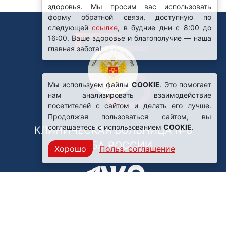
здоровья. Мы просим вас использовать
форму обратной связи, доступную по
следующей
ссылке
, в будние дни с 8:00 до
16:00. Ваше здоровье и благополучие — наша
главная забота!
Мы используем файлы
COOKIE
. Это помогает
нам анализировать взаимодействие
посетителей с сайтом и делать его лучше.
Продолжая пользоваться сайтом, вы
соглашаетесь с использованием
COOKIE
.
КЛИНИЧЕСКАЯ БОЛЬНИЦА №8
ФМБА РОССИИ
Хорошо
Польз. соглашение
Нашли ошибку?
249031, Калужская область,