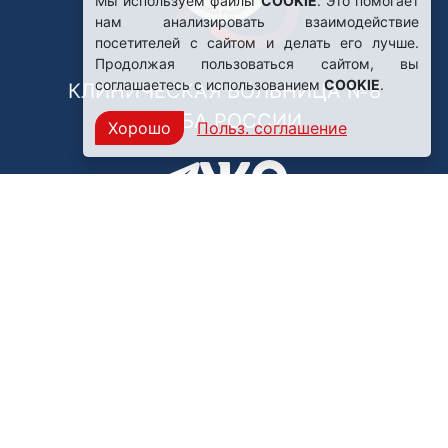
Мы используем файлы
COOKIE
. Это помогает
нам анализировать взаимодействие
посетителей с сайтом и делать его лучше.
Продолжая пользоваться сайтом, вы
соглашаетесь с использованием
COOKIE
.
КЛИНИЧЕСКАЯ БОЛЬНИЦА №8
ФМБА РОССИИ
Хорошо
Польз. соглашение
Нашли ошибку?
249031, Калужская область,
г. Обнинск, пр. Ленина, 85
Политика конфиденциальности
Правила обработки персональных данных