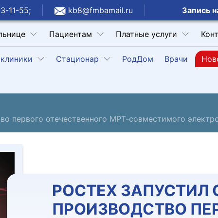
Запись н
3-11-55;
kb8@fmbamail.ru
льнице
Пациентам
Платные услуги
Кон
клиники
Стационар
РодДом
Врачи
Нов
тво первого отечественного МРТ-совместимого элект
РОСТЕХ ЗАПУСТИЛ 
ПРОИЗВОДСТВО ПЕ