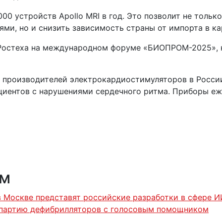
000 устройств Apollo MRI в год. Это позволит не толь
ми, но и снизить зависимость страны от импорта в ка
Ростеха на международном форуме «БИОПРОМ-2025», к
 производителей электрокардиостимуляторов в России
циентов с нарушениями сердечного ритма. Приборы е
ям
в Москве представят российские разработки в сфере И
 партию дефибрилляторов с голосовым помощником