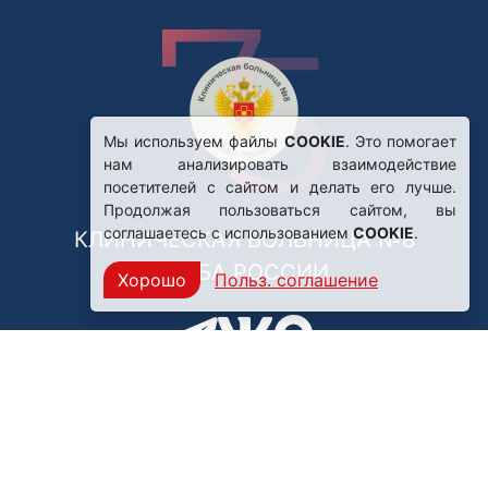
Мы используем файлы
COOKIE
. Это помогает
нам анализировать взаимодействие
посетителей с сайтом и делать его лучше.
Продолжая пользоваться сайтом, вы
соглашаетесь с использованием
COOKIE
.
КЛИНИЧЕСКАЯ БОЛЬНИЦА №8
ФМБА РОССИИ
Хорошо
Польз. соглашение
Нашли ошибку?
249031, Калужская область,
г. Обнинск, пр. Ленина, 85