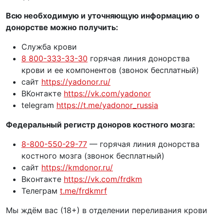
Всю необходимую и уточняющую информацию о
донорстве можно получить:
️Служба крови
8 800-333-33-30
горячая линия донорства
крови и ее компонентов (звонок бесплатный)
️сайт
https://yadonor.ru/
️ВКонтакте
https://vk.com/yadonor
️telegram
https://t.me/yadonor_russia
Федеральный регистр доноров костного мозга:
8-800-550-29-77
— горячая линия донорства
костного мозга (звонок бесплатный)
️сайт
https://kmdonor.ru/
️Вконтакте
https://vk.com/frdkm
️Телеграм
t.me/frdkmrf
Мы ждём вас (18+) в отделении переливания крови