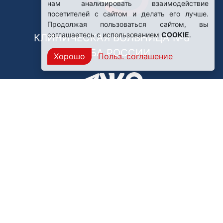
нам анализировать взаимодействие
посетителей с сайтом и делать его лучше.
Продолжая пользоваться сайтом, вы
соглашаетесь с использованием
COOKIE
.
КЛИНИЧЕСКАЯ БОЛЬНИЦА №8
ФМБА РОССИИ
Хорошо
Польз. соглашение
Нашли ошибку?
249031, Калужская область,
г. Обнинск, пр. Ленина, 85
Политика конфиденциальности
Правила обработки персональных данных