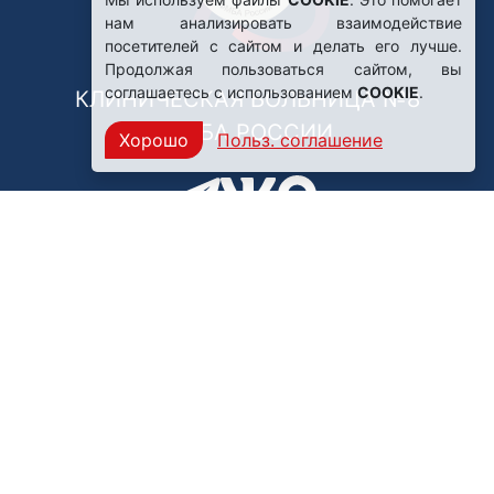
нам анализировать взаимодействие
посетителей с сайтом и делать его лучше.
Продолжая пользоваться сайтом, вы
соглашаетесь с использованием
COOKIE
.
КЛИНИЧЕСКАЯ БОЛЬНИЦА №8
ФМБА РОССИИ
Хорошо
Польз. соглашение
Нашли ошибку?
249031, Калужская область,
г. Обнинск, пр. Ленина, 85
Политика конфиденциальности
Правила обработки персональных данных