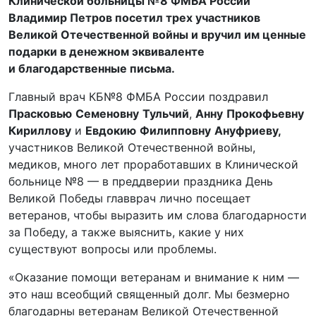
Клинической больницы №8 ФМБА России
Владимир Петров посетил трех участников
Великой Отечественной войны и вручил им ценные
подарки в денежном эквиваленте
и благодарственные письма.
Главный врач КБ№8 ФМБА России поздравил
Прасковью
Семеновну
Тульчий
,
Анну
Прокофьевну
Кириллову
и
Евдокию
Филипповну
Ануфриеву,
участников Великой Отечественной войны,
медиков, много лет проработавших в Клинической
больнице №8 — в преддверии праздника День
Великой Победы главврач лично посещает
ветеранов, чтобы выразить им слова благодарности
за Победу, а также выяснить, какие у них
существуют вопросы или проблемы.
«Оказание помощи ветеранам и внимание к ним —
это наш всеобщий священный долг. Мы безмерно
благодарны ветеранам Великой Отечественной