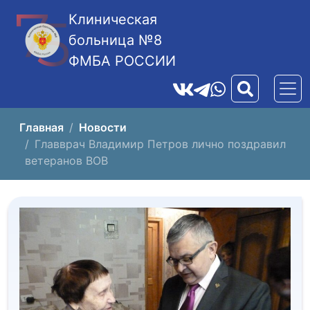
Клиническая
больница №8
ФМБА РОССИИ
Главная
Новости
Главврач Владимир Петров лично поздравил
ветеранов ВОВ