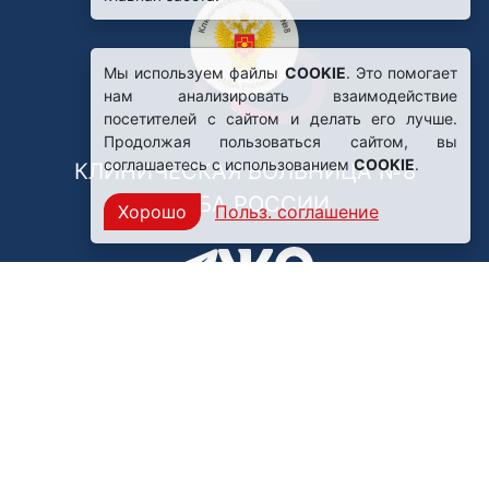
Мы используем файлы
COOKIE
. Это помогает
нам анализировать взаимодействие
посетителей с сайтом и делать его лучше.
Продолжая пользоваться сайтом, вы
соглашаетесь с использованием
COOKIE
.
КЛИНИЧЕСКАЯ БОЛЬНИЦА №8
ФМБА РОССИИ
Хорошо
Польз. соглашение
Нашли ошибку?
249031, Калужская область,
г. Обнинск, пр. Ленина, 85
Политика конфиденциальности