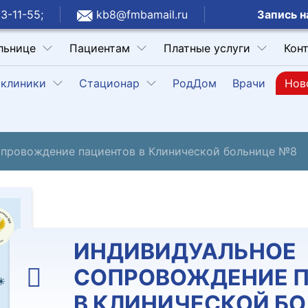
Запись н
3-11-55;
kb8@fmbamail.ru
льнице
Пациентам
Платные услуги
Кон
клиники
Стационар
РодДом
Врачи
Нов
провождение пациентов в Клинической больнице №8
ИНДИВИДУАЛЬНОЕ
СОПРОВОЖДЕНИЕ 
В КЛИНИЧЕСКОЙ Б