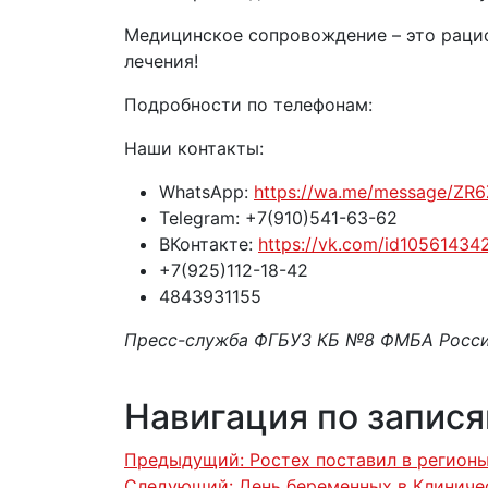
Медицинское сопровождение – это рацио
лечения!
Подробности по телефонам:
Наши контакты:
WhatsApp:
https://wa.me/message/Z
Telegram: +7(910)541-63-62
ВКонтакте:
https://vk.com/id10561434
+7(925)112-18-42
4843931155
Пресс-служба ФГБУЗ КБ №8 ФМБА Росс
Навигация по запис
Предыдущий:
Ростех поставил в регио
Следующий:
День беременных в Клиниче