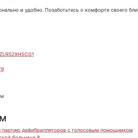
нально и удобно. Позаботьтесь о комфорте своего бли
R6ZLRS2XH5CG1
29
ии
ям
ны партию дефибрилляторов с голосовым помощником
ской больнице 8