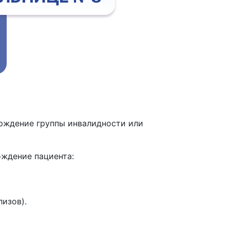
рждение группы инвалидности или
ождение пациента:
изов).