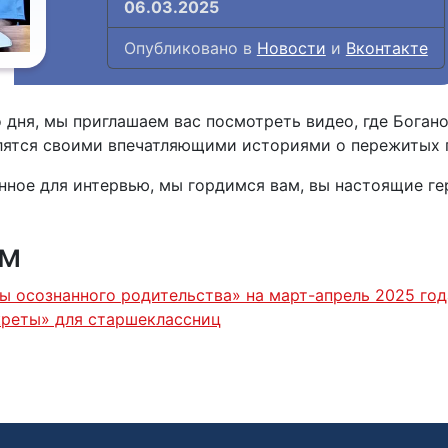
06.03.2025
Опубликовано в
Новости
и
Вконтакте
дня, мы приглашаем вас посмотреть видео, где Богано
елятся своими впечатляющими историями о пережитых
ённое для интервью, мы гордимся вам, вы настоящие г
ям
ы осознанного родительства» на март-апрель 2025 года
креты» для старшеклассниц