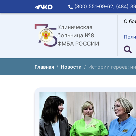
(800) 551-09-62;
(484) 39
О бо
Клиническая
больница №8
Поли
ФМБА РОССИИ
Главная
Новости
Истории героев: и