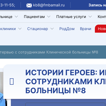
Запись н
3-11-55;
kb8@fmbamail.ru
льнице
Пациентам
Платные услуги
Кон
клиники
Стационар
РодДом
Врачи
Нов
нтервью с сотрудниками Клинической больницы №8
ИСТОРИИ ГЕРОЕВ: 
СОТРУДНИКАМИ К
БОЛЬНИЦЫ №8