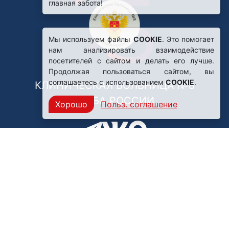
главная забота!
Мы используем файлы
COOKIE
. Это помогает
нам анализировать взаимодействие
посетителей с сайтом и делать его лучше.
Продолжая пользоваться сайтом, вы
соглашаетесь с использованием
COOKIE
.
КЛИНИЧЕСКАЯ БОЛЬНИЦА №8
ФМБА РОССИИ
Хорошо
Польз. соглашение
Нашли ошибку?
249031, Калужская область,
г. Обнинск, пр. Ленина, 85
Политика конфиденциальности