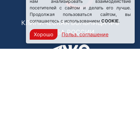
нам анализировать взаимодействие
посетителей с сайтом и делать его лучше.
Продолжая пользоваться сайтом, вы
соглашаетесь с использованием
COOKIE
.
КЛИНИЧЕСКАЯ БОЛЬНИЦА №8
ФМБА РОССИИ
Хорошо
Польз. соглашение
Нашли ошибку?
249031, Калужская область,
г. Обнинск, пр. Ленина, 85
Политика конфиденциальности
Правила обработки персональных данных
© ФГБУЗ Клиническая больница №8 ФМБА России,