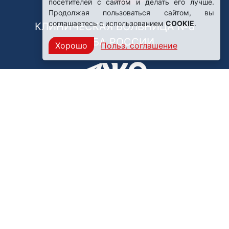
посетителей с сайтом и делать его лучше.
Продолжая пользоваться сайтом, вы
соглашаетесь с использованием
COOKIE
.
КЛИНИЧЕСКАЯ БОЛЬНИЦА №8
ФМБА РОССИИ
Хорошо
Польз. соглашение
Нашли ошибку?
249031, Калужская область,
г. Обнинск, пр. Ленина, 85
Политика конфиденциальности
Правила обработки персональных данных
© ФГБУЗ Клиническая больница №8 ФМБА России,