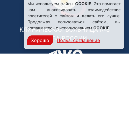
Мы используем файлы
COOKIE
. Это помогает
нам анализировать взаимодействие
посетителей с сайтом и делать его лучше.
Продолжая пользоваться сайтом, вы
соглашаетесь с использованием
COOKIE
.
КЛИНИЧЕСКАЯ БОЛЬНИЦА №8
ФМБА РОССИИ
Хорошо
Польз. соглашение
Нашли ошибку?
249031, Калужская область,
г. Обнинск, пр. Ленина, 85
Политика конфиденциальности
Правила обработки персональных данных