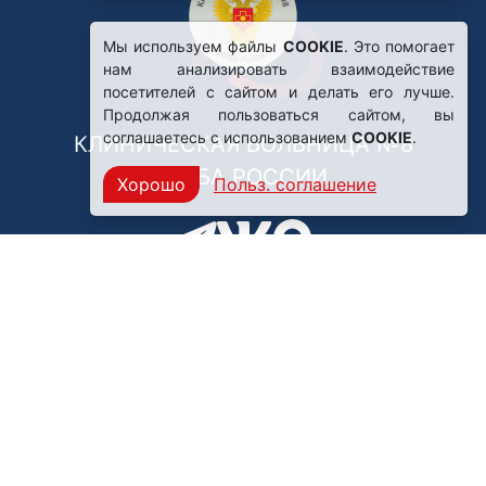
Мы используем файлы
COOKIE
. Это помогает
нам анализировать взаимодействие
посетителей с сайтом и делать его лучше.
Продолжая пользоваться сайтом, вы
соглашаетесь с использованием
COOKIE
.
КЛИНИЧЕСКАЯ БОЛЬНИЦА №8
ФМБА РОССИИ
Хорошо
Польз. соглашение
Нашли ошибку?
249031, Калужская область,
г. Обнинск, пр. Ленина, 85
Политика конфиденциальности
Правила обработки персональных данных