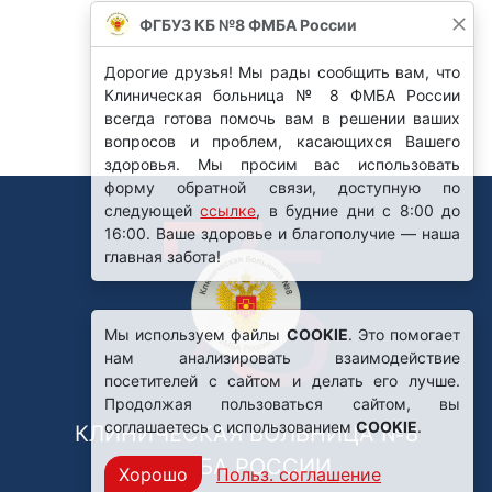
ФГБУЗ КБ №8 ФМБА России
Дорогие друзья! Мы рады сообщить вам, что
Клиническая больница № 8 ФМБА России
всегда готова помочь вам в решении ваших
вопросов и проблем, касающихся Вашего
здоровья. Мы просим вас использовать
форму обратной связи, доступную по
следующей
ссылке
, в будние дни с 8:00 до
16:00. Ваше здоровье и благополучие — наша
главная забота!
Мы используем файлы
COOKIE
. Это помогает
нам анализировать взаимодействие
посетителей с сайтом и делать его лучше.
Продолжая пользоваться сайтом, вы
соглашаетесь с использованием
COOKIE
.
КЛИНИЧЕСКАЯ БОЛЬНИЦА №8
ФМБА РОССИИ
Хорошо
Польз. соглашение