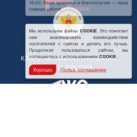
Мы используем файлы
COOKIE
. Это помогает
нам анализировать взаимодействие
посетителей с сайтом и делать его лучше.
Продолжая пользоваться сайтом, вы
соглашаетесь с использованием
COOKIE
.
КЛИНИЧЕСКАЯ БОЛЬНИЦА №8
ФМБА РОССИИ
Хорошо
Польз. соглашение
Нашли ошибку?
249031, Калужская область,
г. Обнинск, пр. Ленина, 85