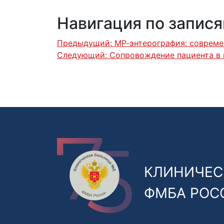
Навигация по запис
Предыдущий:
МР-энтерография: совреме
Следующий:
Сопровождение пациента в
КЛИНИЧЕС
ФМБА РОС