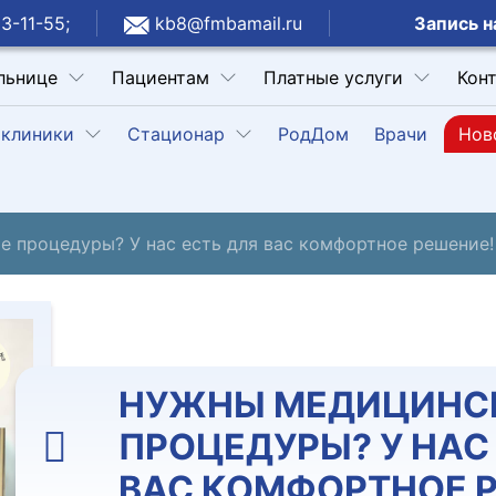
Запись н
3-11-55;
kb8@fmbamail.ru
льнице
Пациентам
Платные услуги
Кон
клиники
Стационар
РодДом
Врачи
Нов
 процедуры? У нас есть для вас комфортное решение!
НУЖНЫ МЕДИЦИНС
ПРОЦЕДУРЫ? У НАС
ВАС КОМФОРТНОЕ 