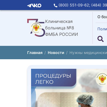
(800) 551-09-62;
(484) 39
О бо
Клиническая
больница №8
Поли
ФМБА РОССИИ
Главная
Новости
Нужны медицинские