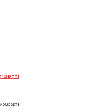
RS2XH5CG1
 комфорта!