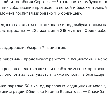
ве койки- сообщил Сергеев. — Что касается амбулатор
 них заболевание протекает в легкой и бессимптомной 
 момент госпитализировано 115 обнинцев».
ех, кто находится в стационаре и под амбулаторным н
вших взрослых — 225 женщин и 218 мужчин. Среди забо
выздоровели. Умерли 7 пациентов.
 работники продолжают работать с пациентами с коро
н резерв средств защиты и необходимых лекарственны
лярно, эти запасы удается также пополнять благодар
или порядка 50 тыс. одноразовых медицинских масок,
дминистрации Обнинска Карина Башкатова. — Спасибо 