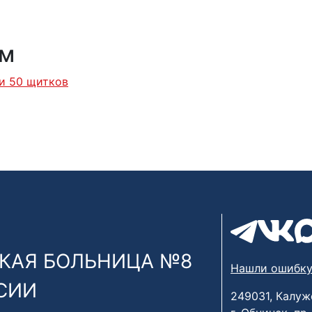
ям
 и 50 щитков
КАЯ БОЛЬНИЦА №8
Нашли ошибку
СИИ
249031, Калуж