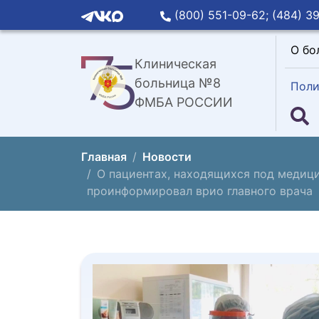
(800) 551-09-62;
(484) 39
О бо
Клиническая
больница №8
Поли
ФМБА РОССИИ
Главная
Новости
О пациентах, находящихся под медиц
проинформировал врио главного врача