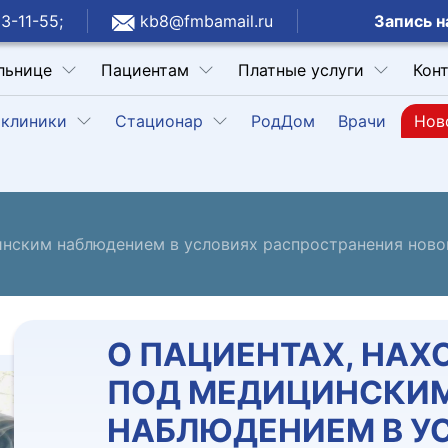
Запись н
3-11-55;
kb8@fmbamail.ru
льнице
Пациентам
Платные услуги
Кон
клиники
Стационар
РодДом
Врачи
Нов
инским наблюдением в условиях распространения ново
О ПАЦИЕНТАХ, НА
ПОД МЕДИЦИНСКИ
НАБЛЮДЕНИЕМ В У