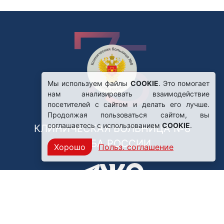
Мы используем файлы
COOKIE
. Это помогает
нам анализировать взаимодействие
посетителей с сайтом и делать его лучше.
Продолжая пользоваться сайтом, вы
соглашаетесь с использованием
COOKIE
.
КЛИНИЧЕСКАЯ БОЛЬНИЦА №8
ФМБА РОССИИ
Хорошо
Польз. соглашение
Нашли ошибку?
249031, Калужская область,