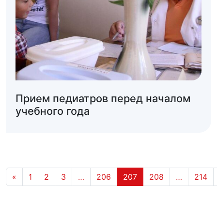
Прием педиатров перед началом
учебного года
«
1
2
3
…
206
207
208
…
214