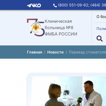
(800) 551-09-62;
(484) 39
О бо
Клиническая
больница №8
Поли
ФМБА РОССИИ
Главная
Новости
Переезд стоматоло