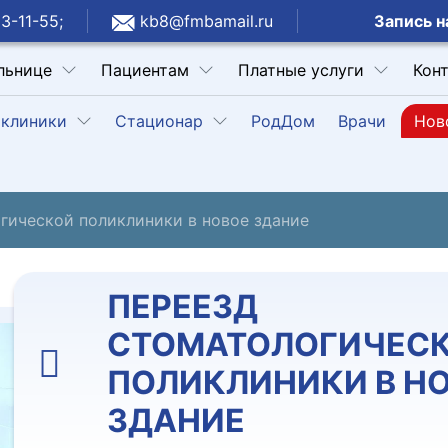
Запись н
3-11-55;
kb8@fmbamail.ru
льнице
Пациентам
Платные услуги
Кон
клиники
Стационар
РодДом
Врачи
Нов
гической поликлиники в новое здание
ПЕРЕЕЗД
СТОМАТОЛОГИЧЕС
ПОЛИКЛИНИКИ В Н
ЗДАНИЕ