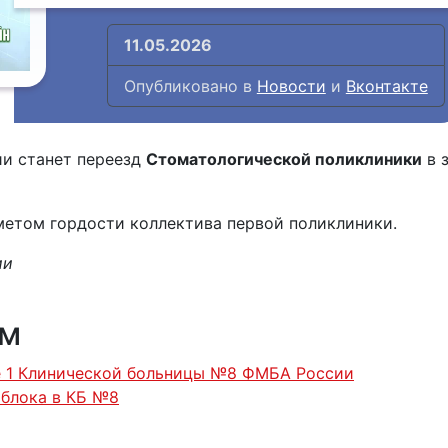
11.05.2026
Опубликовано в
Новости
и
Вконтакте
и станет переезд
Стоматологической поликлиники
в 
метом гордости коллектива первой поликлиники.
ии
ям
е 1 Клинической больницы №8 ФМБА России
 блока в КБ №8