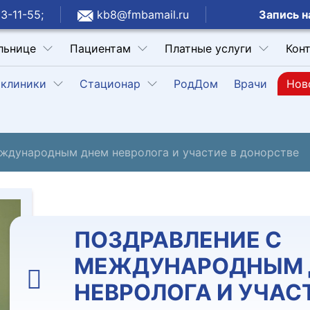
Запись н
3-11-55;
kb8@fmbamail.ru
льнице
Пациентам
Платные услуги
Кон
клиники
Стационар
РодДом
Врачи
Нов
ждународным днем невролога и участие в донорстве
ПОЗДРАВЛЕНИЕ С
МЕЖДУНАРОДНЫМ 
НЕВРОЛОГА И УЧАС