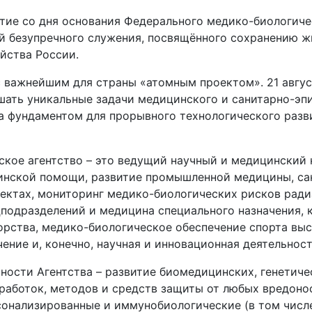
ие со дня основания Федерального медико-биологичес
й безупречного служения, посвящённого сохранению ж
йства России.
с важнейшим для страны «атомным проектом». 21 авгус
шать уникальные задачи медицинского и санитарно-эп
ла фундаментом для прорывного технологического разв
кое агентство – это ведущий научный и медицинский к
цинской помощи, развитие промышленной медицины, с
ектах, мониторинг медико-биологических рисков ради
одразделений и медицина специального назначения, к
орства, медико-биологическое обеспечение спорта вы
ение и, конечно, научная и инновационная деятельност
ности Агентства – развитие биомедицинских, генетич
зработок, методов и средств защиты от любых вредон
онализированные и иммунобиологические (в том числе 