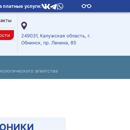
а платные услуги:
такты
ости
249031, Калужская область, г.
Обнинск, пр. Ленина, 85
ологического агентства
РОНИКИ