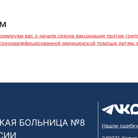
ям
рмируем вас о начале сезона вакцинации против грип
сококвалифицированной медицинской помощи детям: в
КАЯ БОЛЬНИЦА №8
Нашли ошибку
СИИ