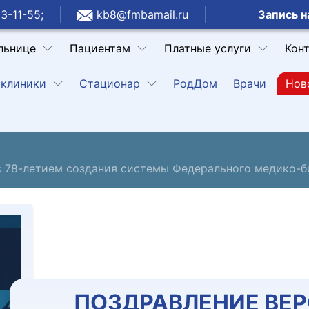
Запись н
3-11-55;
kb8@fmbamail.ru
льнице
Пациентам
Платные услуги
Кон
клиники
Стационар
РодДом
Врачи
Нов
 78-летием создания системы Федерального медико-би
ПОЗДРАВЛЕНИЕ ВЕ