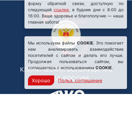
форму обратной связи, доступную по
следующей
ссылке
, в будние дни с 8:00 до
16:00. Ваше здоровье и благополучие — наша
главная забота!
Мы используем файлы
COOKIE
. Это помогает
нам анализировать взаимодействие
посетителей с сайтом и делать его лучше.
Продолжая пользоваться сайтом, вы
соглашаетесь с использованием
COOKIE
.
КЛИНИЧЕСКАЯ БОЛЬНИЦА №8
ФМБА РОССИИ
Хорошо
Польз. соглашение
Нашли ошибку?
249031, Калужская область,
г. Обнинск, пр. Ленина, 85